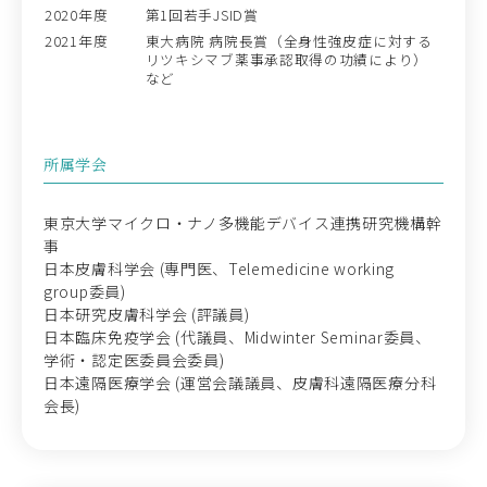
2020年度
第1回若手JSID賞
2021年度
東大病院 病院長賞（全身性強皮症に対する
リツキシマブ薬事承認取得の功績により）
など
所属学会
東京大学マイクロ・ナノ多機能デバイス連携研究機構幹
事
日本皮膚科学会 (専門医、Telemedicine working
group委員)
日本研究皮膚科学会 (評議員)
日本臨床免疫学会 (代議員、Midwinter Seminar委員、
学術・認定医委員会委員)
日本遠隔医療学会 (運営会議議員、皮膚科遠隔医療分科
会長)