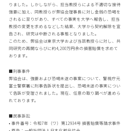
りました。しかしながら、担当教授らによる不適切な接待
強要に加え、同教授らが弊協会理事長に対し金銭の恐喝を
されるに至りがあり、すべての事実を大学へ報告し、担当
教授の変更を求めるなどした結果、大学から契約解除を宣
告され、研究は中断される事態となりました。
このため、弊協会は東京大学および当該教授らに対し、共
同研究の再開ならびに約4,200万円余の損害賠償を求めて
おります。
■刑事事件
弊協会は、強要および恐喝未遂の事案について、警視庁元
富士警察署に刑事告訴状を提出し、恐喝未遂の事実につい
て告訴が受理されました。現在、任意の取り調べが進めら
れております。
■民事訴訟
• 事件番号：令和7年（ワ）第12934号 損害賠償等請求事件
• 原告：一般社団法人日本化粧品協会