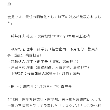
施
会見では、責任の明確化として以下の対応が発表されまし
た。
・藤井輝夫 総長：役員報酬の50％を1カ月自主返納
・相原博昭 理事・副学長（経営企画、予算配分、教員人
事、施設、病院担当）
・齊藤延人 理事・副学長（研究、懲戒担当）
・角田喜彦 理事（事務組織、人事労務、法務担当）
上記3名：役員報酬の30％を1カ月自主返納
・田中栄 病院長：1月27日付で引責辞任
4月8日：医学系研究科・医学部、医学部附属病院における
一連の不祥事を受けて設置した「リスクガバナンス強化検